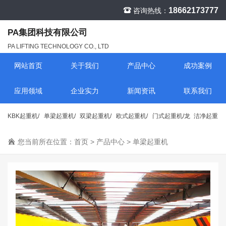
18662173777
咨询热线：
PA集团科技有限公司
PA LIFTING TECHNOLOGY CO., LTD
网站首页
关于我们
产品中心
成功案例
应用领域
企业实力
新闻资讯
联系我们
KBK起重机/
单梁起重机/
双梁起重机/
欧式起重机/
门式起重机/龙
洁净起重
行车
您当前所在位置：
行车
首页
行车
>
产品中心
行车
>
单梁起重机
门吊
机