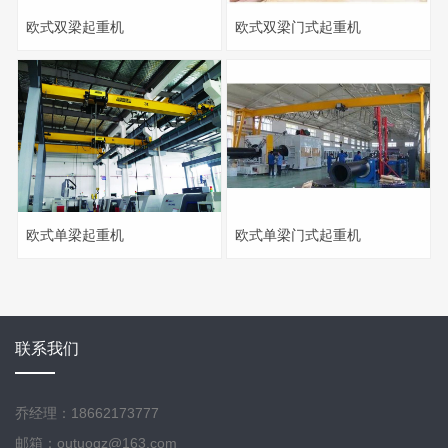
欧式双梁起重机
欧式双梁门式起重机
欧式单梁起重机
欧式单梁门式起重机
联系我们
乔经理：18662173777
邮箱：outuoqz@163.com