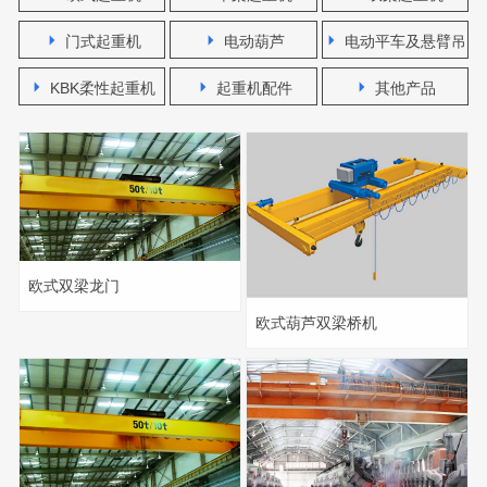
门式起重机
电动葫芦
电动平车及悬臂吊
KBK柔性起重机
起重机配件
其他产品
欧式双梁龙门
欧式葫芦双梁桥机